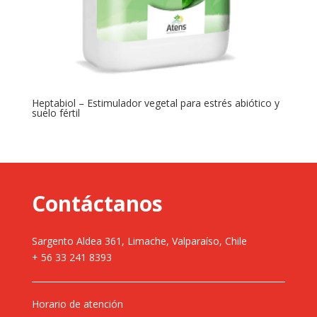
Heptabiol – Estimulador vegetal para estrés abiótico y
suelo fértil
Contáctanos
Sargento Aldea 361, Limache, Valparaíso, Chile
+ 56 33 241 8393
Horario de atención