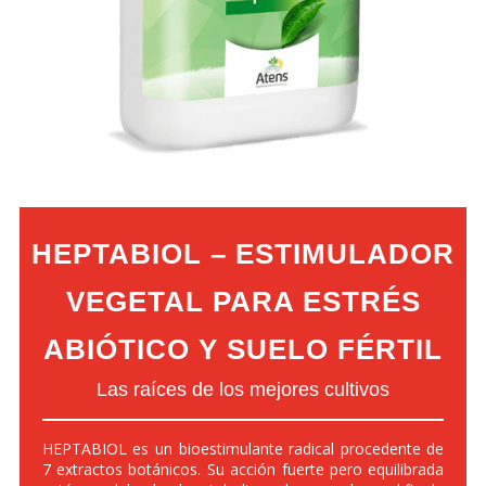
HEPTABIOL – ESTIMULADOR
VEGETAL PARA ESTRÉS
ABIÓTICO Y SUELO FÉRTIL
Las raíces de los mejores cultivos
HEPTABIOL es un bioestimulante radical procedente de
7 extractos botánicos. Su acción fuerte pero equilibrada