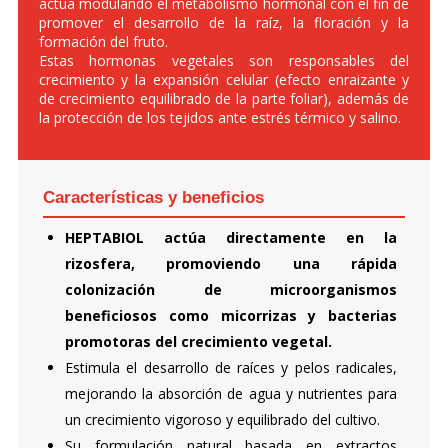
actúa modulando el metabolismo hormonal con el fin de
promover el desarrollo de la raíz, la floración y la
formación del fruto.
Estas hormonas vegetales son responsables del
crecimiento y la expansión celular (efecto enraizante y
de crecimiento equilibrado de la parte foliar), además de
la protección de los tejidos ante estrés térmico y salino.
Características y beneficios
HEPTABIOL actúa directamente en la
rizosfera, promoviendo una rápida
colonización de microorganismos
beneficiosos como micorrizas y bacterias
promotoras del crecimiento vegetal.
Estimula el desarrollo de raíces y pelos radicales,
mejorando la absorción de agua y nutrientes para
un crecimiento vigoroso y equilibrado del cultivo.
Su formulación natural basada en extractos