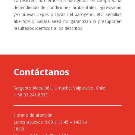
La resistencia/tolerancia a patógenos en campo varía
dependiendo de condiciones ambientales, agresividad
y/o nuevas cepas o razas del patógeno, etc. Semillas
abe SpA y Sakata seed no garantizan ni presuponen
resultados idénticos a los descritos.
Contáctanos
Sargento Aldea 361, Limache, Valparaíso, Chile
+ 56 33 241 8393
Horario de atención
Lunes a Jueves: 9:00 a 13:45 – 14:30 a
18:00