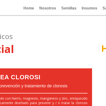
Home
Nosotros
Semillas
Insumos
S
icos
ial
VEA CLOROSI
 prevención y tratamiento de clorosis
uido con hierro, magnesio, manganeso y zinc, enriquecido
camente diseñado para prevenir y / o tratar la clorosis