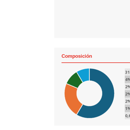
Composición
3
4
2
2
2
1
0,