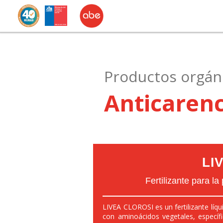
Productos orgán
Anticarenc
LI
Fertilizante para la
LIVEA CLOROSI es un fertilizante líq
con aminoácidos vegetales, específi