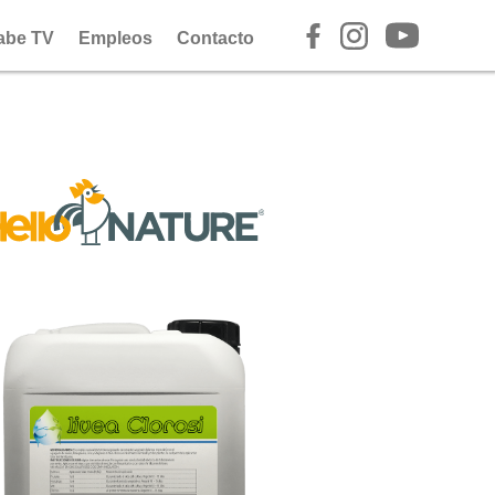
abe TV
Empleos
Contacto