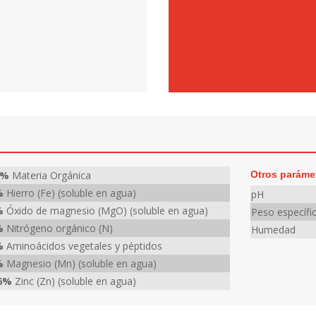
1%
Materia Orgánica
Otros paráme
%
Hierro (Fe) (soluble en agua)
pH
%
Óxido de magnesio (MgO) (soluble en agua)
Peso específi
%
Nitrógeno orgánico (N)
Humedad
%
Aminoácidos vegetales y péptidos
%
Magnesio (Mn) (soluble en agua)
6%
Zinc (Zn) (soluble en agua)