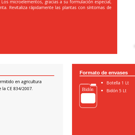
). Los microelementos, gracias a su formulación especial,
anta. Revitaliza rápidamente las plantas con síntomas de
Formato de envases
rmitido en agricultura
Botella 1 Lt
e la CE 834/2007.
Bidón 5 Lt